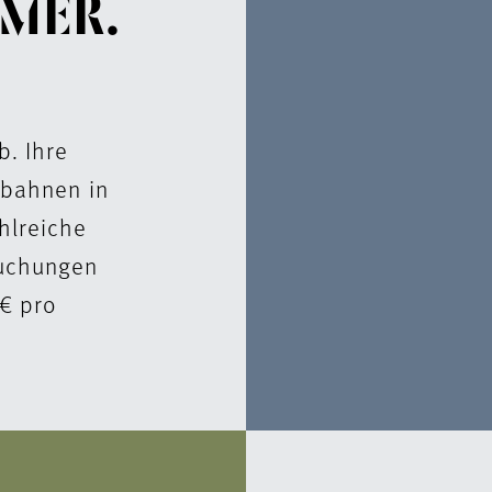
MER.
b. Ihre
rgbahnen in
hlreiche
tbuchungen
0€ pro