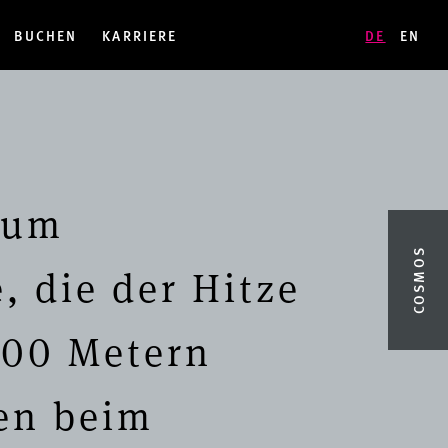
BUCHEN
KARRIERE
DE
EN
zum
COSMOS
 die der Hitze
400 Metern
en beim