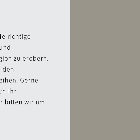
e richtige
 und
gion zu erobern.
n den
eihen. Gerne
ch Ihr
r bitten wir um