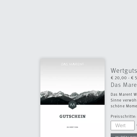
Wertgut
€ 20,00 - € 
Das Mare
Das Marent W
Sinne verwöh
schöne Momen
Preisschritte: