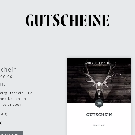
GUTSCHEINE
schein
500,00
nt
ertgutschein: Die
nen lassen und
te erleben.
€ 5