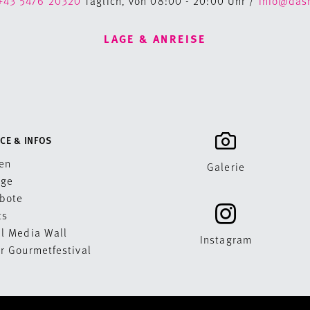
+43 5476 20320
Täglich, von 08:00 - 20:00 Uhr /
info@das
LAGE & ANREISE
CE & INFOS
en
Galerie
age
bote
ts
al Media Wall
Instagram
er Gourmetfestival