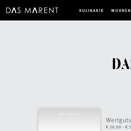
KULINARIK
WOHNE
DA
Wertgut
€ 20,00 - € 