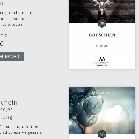
nt
ertgutschein: Die
nen lassen und
te erleben.
€ 5
schein
500,00
tung
Zimmern und Suiten
 und Stress vergessen.