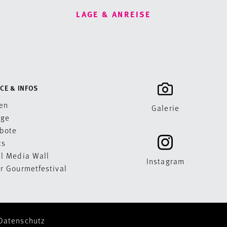
LAGE & ANREISE
CE & INFOS
en
Galerie
age
bote
ts
al Media Wall
Instagram
er Gourmetfestival
Datenschutz