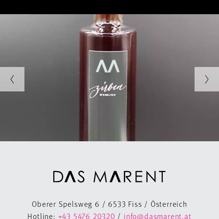
Oberer Spelsweg 6 / 6533 Fiss / Österreich
Hotline:
+43 5476 20320
/
info@dasmarent.at